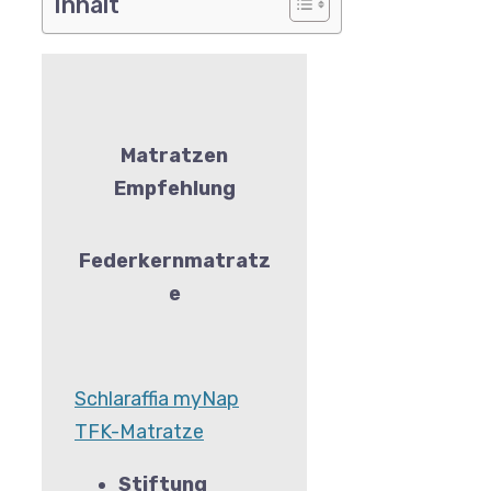
Inhalt
Matratzen
Empfehlung
Federkernmatratz
e
Schlaraffia myNap
TFK-Matratze
Stiftung