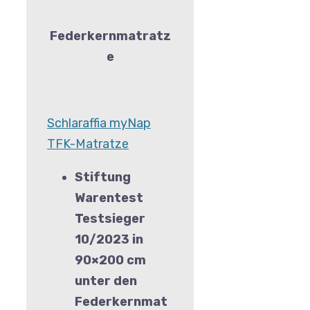
Federkernmatratz
e
Schlaraffia myNap
TFK-Matratze
Stiftung
Warentest
Testsieger
10/2023 in
90×200 cm
unter den
Federkernmat