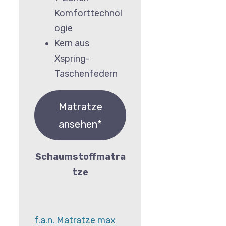
Komforttechnol
ogie
Kern aus
Xspring-
Taschenfedern
Matratze
ansehen*
Schaumstoffmatra
tze
f.a.n. Matratze max