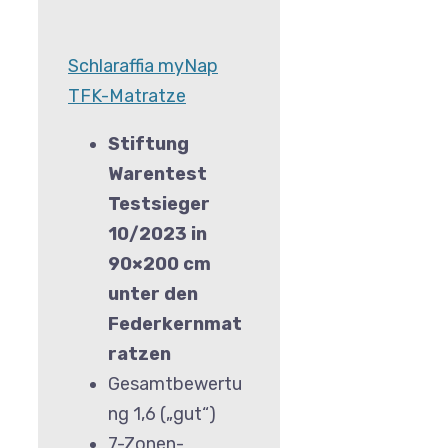
Schlaraffia myNap
TFK-Matratze
Stiftung
Warentest
Testsieger
10/2023 in
90×200 cm
unter den
Federkernmat
ratzen
Gesamtbewertu
ng 1,6 („gut“)
7-Zonen-