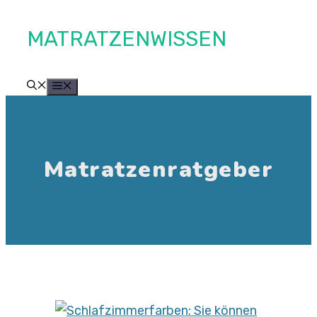
Zum
MATRATZENWISSEN
Inhalt
springen
MENÜ
Matratzenratgeber