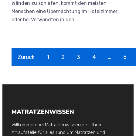
Wänden zu schlafen, kommt den meisten
Menschen eine Übernachtung im Hotelzimmer
oder bei Verwandten in den ...
Zurück
1
2
3
4
…
6
MATRATZENWISSEN
Willkommen bei Matratzenwissen.de – Ihrer
Anlaufstelle für alles rund um Matratzen und